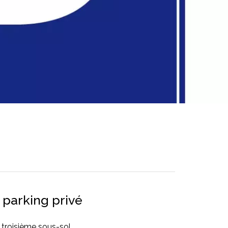
parking privé
 troisième sous-sol.