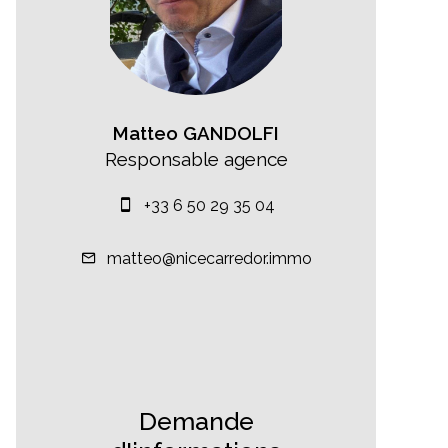
Matteo GANDOLFI
Responsable agence
+33 6 50 29 35 04
matteo@nicecarredor.immo
Demande