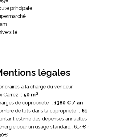
lage
ute principale
upermarché
ram
iversité
entions légales
noraires à la charge du vendeur
i Carrez
50 m²
harges de copropriété
1380 € / an
mbre de lots dans la copropriété
61
ontant estimé des dépenses annuelles
énergie pour un usage standard : 614€ ~
30€