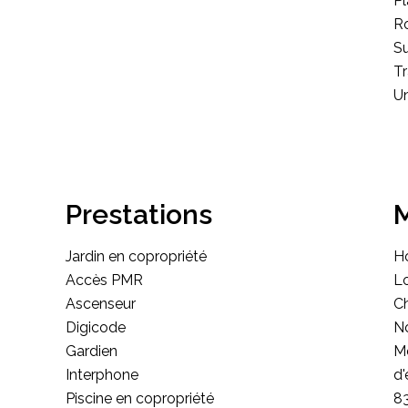
P
Ro
S
T
Un
Prestations
M
Jardin en copropriété
Ho
Accès PMR
Lo
Ascenseur
C
Digicode
No
Gardien
M
Interphone
d'
Piscine en copropriété
8