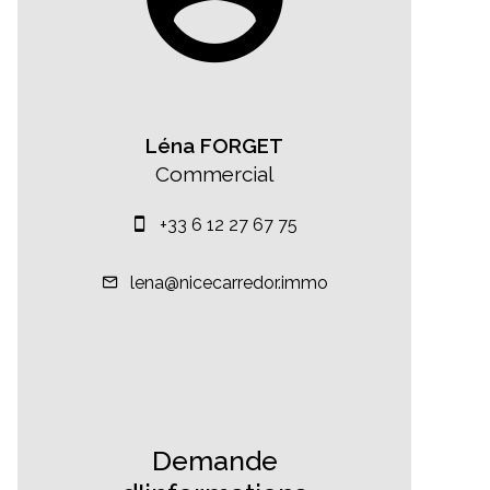
Léna FORGET
Commercial
+33 6 12 27 67 75
lena@nicecarredor.immo
Demande