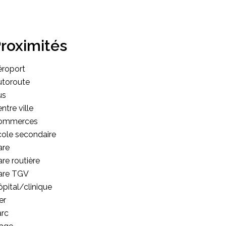
roximités
éroport
utoroute
us
ntre ville
ommerces
ole secondaire
are
re routière
are TGV
pital/clinique
er
arc