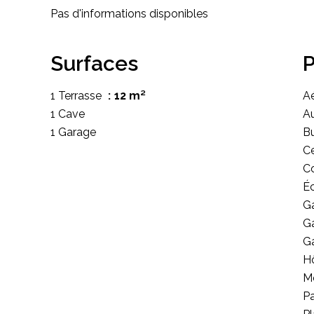
Pas d'informations disponibles
Surfaces
P
1 Terrasse
12 m²
A
1 Cave
A
1 Garage
B
Ce
C
Éc
G
Ga
G
Hô
M
P