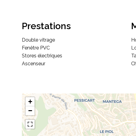
Prestations
M
Double vitrage
Ho
Fenêtre PVC
Lo
Stores électriques
Ta
Ascenseur
C
+
−