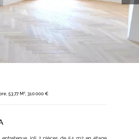
re, 53.77 M², 310 000 €
A
 entretenue, joli 2 pièces de 54 m2 en étage