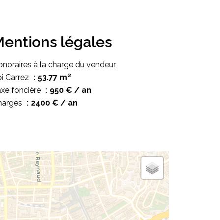
entions légales
noraires à la charge du vendeur
i Carrez
53.77 m²
xe foncière
950 € / an
harges
2400 € / an