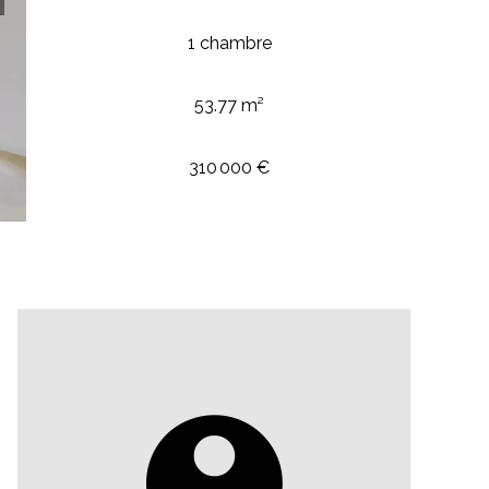
1 chambre
53.77 m²
310 000 €