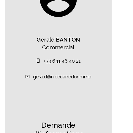
Gerald BANTON
Commercial
+33 6 11 46 40 21
gerald@nicecarredor.immo
Demande