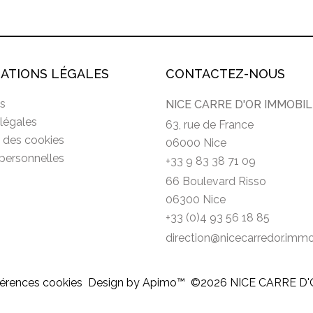
ATIONS LÉGALES
CONTACTEZ-NOUS
s
NICE CARRE D'OR IMMOBIL
légales
63, rue de France
n des cookies
06000 Nice
personnelles
+33 9 83 38 71 09
66 Boulevard Risso
06300 Nice
+33 (0)4 93 56 18 85
direction@nicecarredor.imm
érences cookies
Design by
Apimo™
©2026 NICE CARRE D'