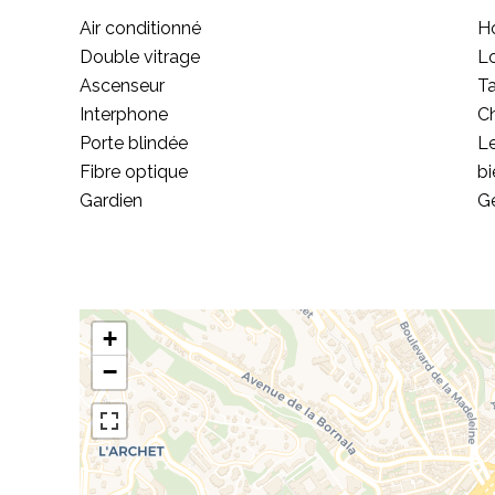
Air conditionné
Ho
Double vitrage
Lo
Ascenseur
Ta
Interphone
C
Porte blindée
Le
Fibre optique
bi
Gardien
Gé
+
−