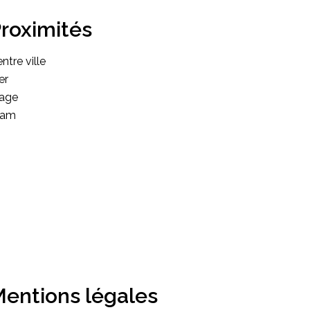
roximités
ntre ville
er
lage
ram
entions légales