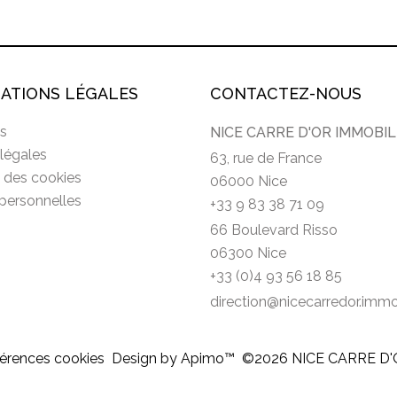
ATIONS LÉGALES
CONTACTEZ-NOUS
s
NICE CARRE D'OR IMMOBIL
légales
63, rue de France
n des cookies
06000 Nice
personnelles
+33 9 83 38 71 09
66 Boulevard Risso
06300 Nice
+33 (0)4 93 56 18 85
direction@nicecarredor.imm
érences cookies
Design by
Apimo™
©2026 NICE CARRE D'