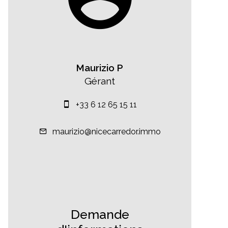
Maurizio P
Gérant
+33 6 12 65 15 11
maurizio@nicecarredor.immo
Demande