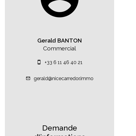
Gerald BANTON
Commercial
+33 6 11 46 40 21
gerald@nicecarredor.immo
Demande