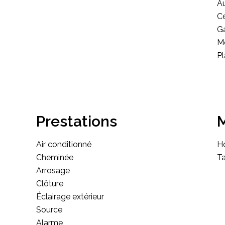
A
Ce
G
M
P
Prestations
M
Air conditionné
Ho
Cheminée
Ta
Arrosage
Clôture
Éclairage extérieur
Source
Alarme